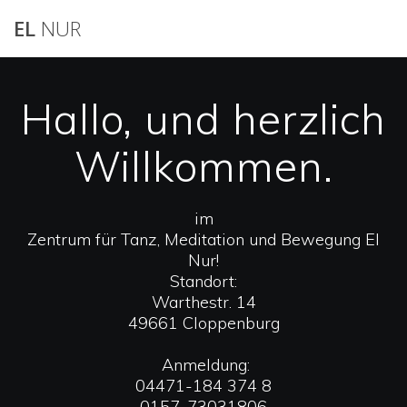
Zum
EL
NUR
Inhalt
springen
Hallo, und herzlich
Willkommen.
im
Zentrum für Tanz, Meditation und Bewegung El
Nur!
Standort:
Warthestr. 14
49661 Cloppenburg
Anmeldung:
04471-184 374 8
0157-73031806